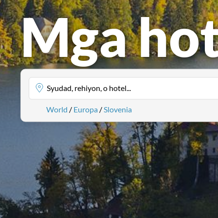
Mga hot
Syudad, rehiyon, o hotel...
World
/
Europa
/
Slovenia