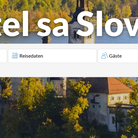
el sa Slo
Reisedaten
Gäste