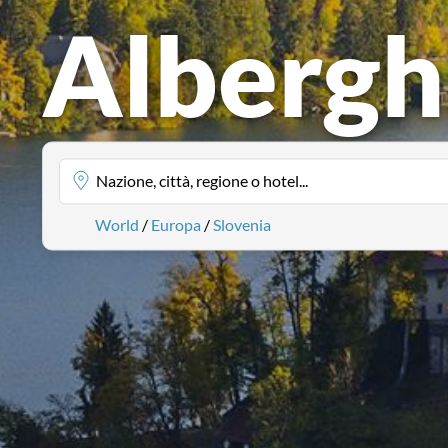
Alberghi
Nazione, città, regione o hotel...
World
/
Europa
/
Slovenia