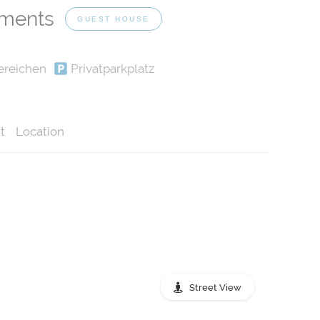
tments
GUEST HOUSE
ereichen
Privatparkplatz
t
Location
Street View