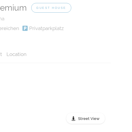
Premium
GUEST HOUSE
na
ereichen
Privatparkplatz
t
Location
Street View